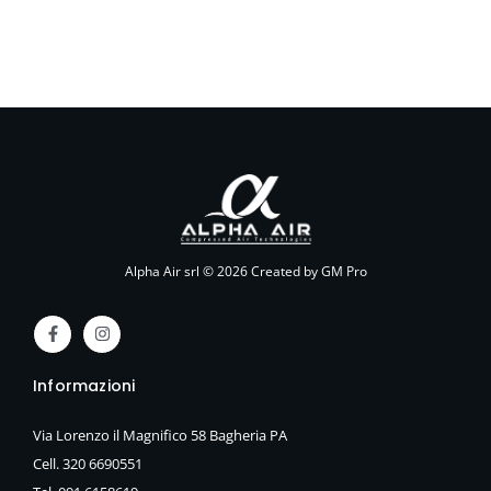
Alpha Air srl © 2026 Created by GM Pro
F
I
a
n
c
s
e
t
Informazioni
b
a
o
g
o
r
Via Lorenzo il Magnifico 58 Bagheria PA
k
a
-
m
Cell. 320 6690551
f